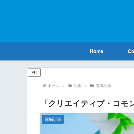
Home
Co
PR
ホーム
記事
電脳記事
「クリエイティブ・コモ
電脳記事