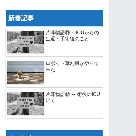
新着記事
片耳物語⑬ ～ICUからの
生還・手術後のこと
ロボット草刈機がやって
来た
片耳物語⑫ ～ 術後のICU
にて