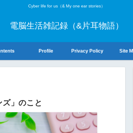
Cyber life for us（& My one ear stories）
電脳生活雑記録（&片耳物語）
ntents
Profile
Privacy Policy
Site 
ンズ」のこと