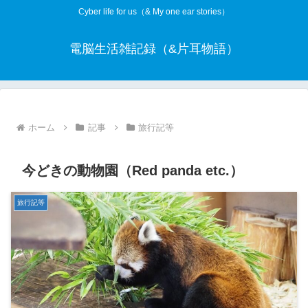
Cyber life for us（& My one ear stories）
電脳生活雑記録（&片耳物語）
ホーム
記事
旅行記等
今どきの動物園（Red panda etc.）
旅行記等