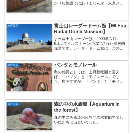
かりな施設ではありませんが、東京メト
ロ地下鉄東西線の「葛西駅」の高架下に
こじんまりとした...
富士山レーダードーム館【Mt.Fuji
旅行記等
Radar Dome Museum】
まー富士山レーダーは、2000年３月に
IEEEマイルストーンに認定された歴史的
偉業です。レーダードーム館は、この科
学技術史上の遺産の本物を実際に見るこ
とができる...
パンダとモノレール
旅行記等
私の感覚としては、上野動物園と言え
ば、「パンダ」と「モノレール」でし
た。唐突ですが、「パンダ」と「モノレ
ール」と言えば（？）上野動物園です
ね。上野公園のかなりの...
森の中の水族館【Aquarium in
旅行記等
the forest】
森の中にある淡水魚専門の水族館で楽し
い魚たちに出会いました。