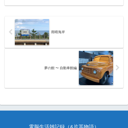
雨晴海岸
夢の館 〜 自動車館編
電脳生活雑記録（&片耳物語）