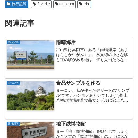
旅行記等
favorite
museum
trip
関連記事
雨晴海岸
旅行記等
富山県は高岡市にある「雨晴海岸（あま
はらしかいがん）」。氷見線の小さな駅
と道の駅がある他は、何も見当たらない
静かな場所です。雨晴駅JR氷見線のオレ
ンジ色の車両が...
食品サンプルを作る
旅行記等
まーコレ、私が作ったデザートの“サンプ
ル”です。ホンモノみたいでしょ(^^)郡上
八幡の地場産業食品サンプルは郡上八幡
の代表的な地場産業で、全国シェアの大
半を占め...
地下鉄博物館
旅行記等
まー「地下鉄博物館」を御存じでしょう
か？大宮の「鉄道博物館」のように大が