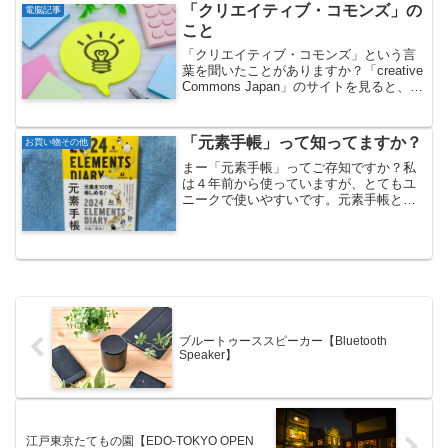
「クリエイティブ・コモンズ」の
電脳記事
こと
「クリエイティブ・コモンズ」という言
葉を聞いたことがありますか？「creative
Commons Japan」のサイトを見ると、
『クリエイティブ・コモンズ・ラ...
「元素手帳」って知ってますか？
お買い物その他
まー「元素手帳」ってご存知ですか？私
は４年前から使っていますが、とてもユ
ニークで使いやすいです。元素手帳とは
「元素手帳」は、京都市にある㈱化学同
人という出版社が...
ブルートゥーススピーカー【Bluetooth
Speaker】
江戸東京たてもの園【EDO-TOKYO OPEN