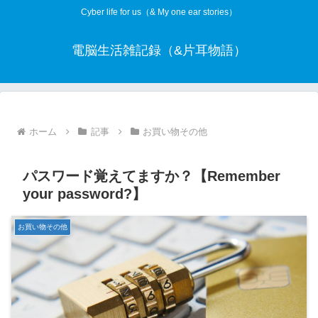
Cyber life for us（& My one ear stories）
電脳生活雑記録（&片耳物語）
ホーム
記事
お買い物その他
パスワード覚えてますか？【Remember
your password?】
お買い物その他